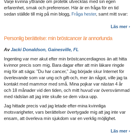
Varje kvinna yttrande om protetik utvecklas med sin egen
erfarenhet, smak och preferenser. Här är en fråga för en tid
sedan ställde till mig på min blogg,
Fråga hester
, samt mitt svar:
Läs
mer ›
Personlig berättelse: min bröstcancer är annorlunda
Av
Jacki Donaldson, Gainesville, FL
Ingenting var mer akut efter min bröstcancerdiagnos än att hitta
kvinnor precis som mig. Bara dagar efter att min läkare ringde
mig för att säga: "Du har cancer," Jag började skur Internet för
överlevande som var ung och gift-och, mer än något, ville jag ta
kontakt med mammor med små. Mina pojkar var nästan 4 år
och 18 månader vid den tiden, och mitt huvud var översvämmad
med rädslan att jag inte skulle se dem växa upp.
Jag hittade precis vad jag letade efter-mina kvinnliga
motsvarigheter, vars berättelser övertygade mig att jag inte var
ensam, att överleva min sjukdom var en verklig möjlighet.
Läs
mer ›