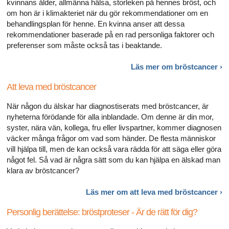
kvinnans ålder, allmänna hälsa, storleken på hennes bröst, och
om hon är i klimakteriet när du gör rekommendationer om en
behandlingsplan för henne. En kvinna anser att dessa
rekommendationer baserade på en rad personliga faktorer och
preferenser som måste också tas i beaktande.
Läs mer om
bröstcancer ›
Att leva med bröstcancer
När någon du älskar har diagnostiserats med bröstcancer, är
nyheterna förödande för alla inblandade. Om denne är din mor,
syster, nära vän, kollega, fru eller livspartner, kommer diagnosen
väcker många frågor om vad som händer. De flesta människor
vill hjälpa till, men de kan också vara rädda för att säga eller göra
något fel. Så vad är några sätt som du kan hjälpa en älskad man
klara av bröstcancer?
Läs mer om att leva med
bröstcancer ›
Personlig berättelse: bröstproteser - Är de rätt för dig?