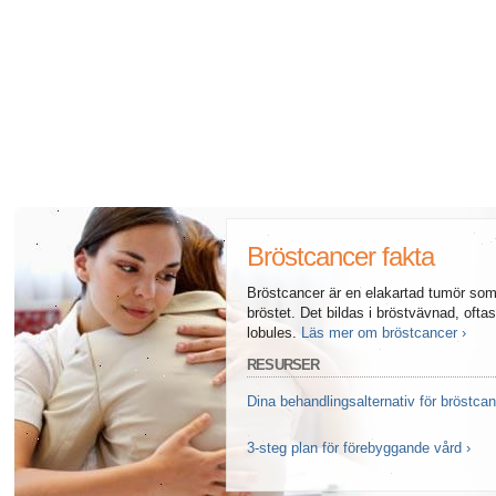
Alla artiklar om hur ditt hjärta påverkar din sexualitet
Alla artiklar om sexuell hälsa
Alla artiklar om diabetes och det endokrina systemet
Alla artiklar om diabetes och erektil dysfunktion
Alla artiklar om depression och erektil dysfunktion
Bröstcancer fakta
Alla artiklar om lupus
Bröstcancer är en elakartad tumör som 
bröstet. Det bildas i bröstvävnad, ofta
lobules.
Läs mer om bröstcancer ›
RESURSER
Dina behandlingsalternativ för bröstcan
3-steg plan för förebyggande vård ›