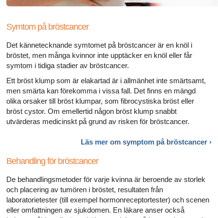
Symtom på bröstcancer
Det kännetecknande symtomet på bröstcancer är en knöl i
bröstet, men många kvinnor inte upptäcker en knöl eller får
symtom i tidiga stadier av bröstcancer.
Ett bröst klump som är elakartad är i allmänhet inte smärtsamt,
men smärta kan förekomma i vissa fall. Det finns en mängd
olika orsaker till bröst klumpar, som fibrocystiska bröst eller
bröst cystor. Om emellertid någon bröst klump snabbt
utvärderas medicinskt på grund av risken för bröstcancer.
Läs mer om symptom på
bröstcancer ›
Behandling för bröstcancer
De behandlingsmetoder för varje kvinna är beroende av storlek
och placering av tumören i bröstet, resultaten från
laboratorietester (till exempel hormonreceptortester) och scenen
eller omfattningen av sjukdomen. En läkare anser också