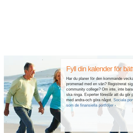
Alla artiklar om hur ditt hjärta påverkar din sexualitet
Alla artiklar om sexuell hälsa
Alla artiklar om diabetes och det endokrina systemet
Alla artiklar om diabetes och erektil dysfunktion
Alla artiklar om depression och erektil dysfunktion
Fyll din kalender för bät
Alla artiklar om lupus
Har du planer för den kommande vecka
promenad med en vän? Registrerat sig 
community college? Om inte, inte bara 
ska ringa. Experter föreslår att du gö
med andra-och göra något.
Sociala port
som de finansiella portföljer ›