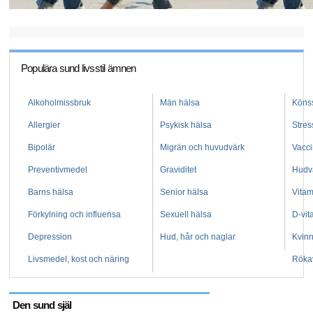
Populära sund livsstil ämnen
Alkoholmissbruk
Män hälsa
Köns
Allergier
Psykisk hälsa
Stres
Bipolär
Migrän och huvudvärk
Vacci
Preventivmedel
Graviditet
Hudv
Barns hälsa
Senior hälsa
Vitam
Förkylning och influensa
Sexuell hälsa
D-vit
Depression
Hud, hår och naglar
Kvinn
Livsmedel, kost och näring
Röka
Den sund själ