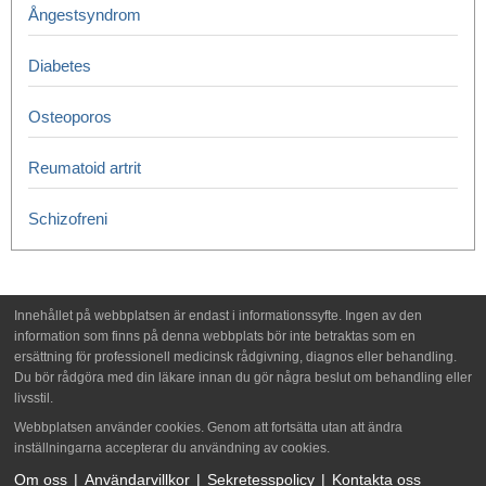
Ångestsyndrom
Diabetes
Osteoporos
Reumatoid artrit
Schizofreni
Innehållet på webbplatsen är endast i informationssyfte. Ingen av den
information som finns på denna webbplats bör inte betraktas som en
ersättning för professionell medicinsk rådgivning, diagnos eller behandling.
Du bör rådgöra med din läkare innan du gör några beslut om behandling eller
livsstil.
Webbplatsen använder cookies. Genom att fortsätta utan att ändra
inställningarna accepterar du användning av cookies.
Om oss
Användarvillkor
Sekretesspolicy
Kontakta oss