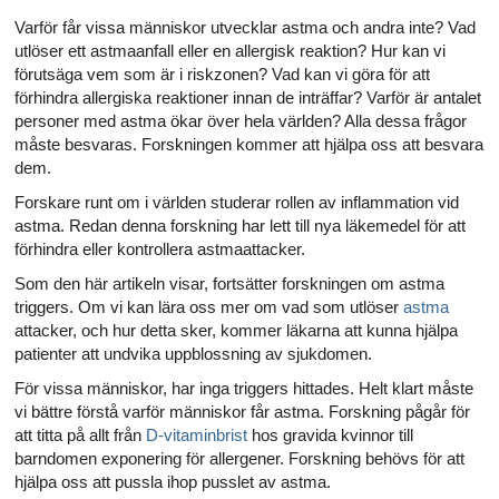
Varför får vissa människor utvecklar astma och andra inte? Vad
utlöser ett astmaanfall eller en allergisk reaktion? Hur kan vi
förutsäga vem som är i riskzonen? Vad kan vi göra för att
förhindra allergiska reaktioner innan de inträffar? Varför är antalet
personer med astma ökar över hela världen? Alla dessa frågor
måste besvaras. Forskningen kommer att hjälpa oss att besvara
dem.
Forskare runt om i världen studerar rollen av inflammation vid
astma. Redan denna forskning har lett till nya läkemedel för att
förhindra eller kontrollera astmaattacker.
Som den här artikeln visar, fortsätter forskningen om astma
triggers. Om vi kan lära oss mer om vad som utlöser
astma
attacker, och hur detta sker, kommer läkarna att kunna hjälpa
patienter att undvika uppblossning av sjukdomen.
För vissa människor, har inga triggers hittades. Helt klart måste
vi bättre förstå varför människor får astma. Forskning pågår för
att titta på allt från
D-vitaminbrist
hos gravida kvinnor till
barndomen exponering för allergener. Forskning behövs för att
hjälpa oss att pussla ihop pusslet av astma.