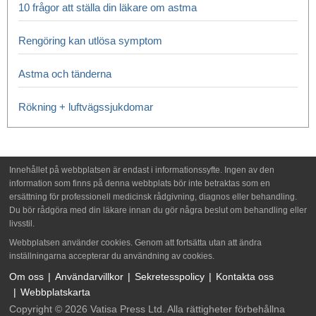
10 frågor att ställa din läkare om astma
Rengöring kan utlösa symptom
Astma och tänderna
Rökning + luftvägssjukdomar
Innehållet på webbplatsen är endast i informationssyfte. Ingen av den
information som finns på denna webbplats bör inte betraktas som en
ersättning för professionell medicinsk rådgivning, diagnos eller behandling.
Du bör rådgöra med din läkare innan du gör några beslut om behandling eller
livsstil.
Webbplatsen använder cookies. Genom att fortsätta utan att ändra
inställningarna accepterar du användning av cookies.
Om oss
Användarvillkor
Sekretesspolicy
Kontakta oss
Webbplatskarta
Copyright © 2026 Vatisa Press Ltd. Alla rättigheter förbehållna