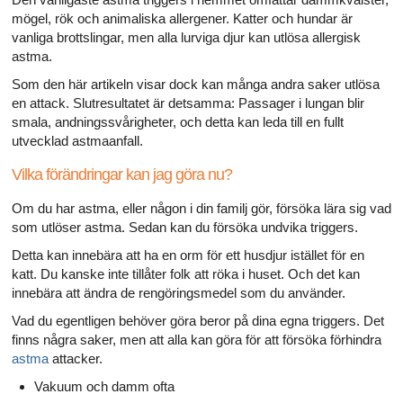
mögel, rök och animaliska allergener. Katter och hundar är
vanliga brottslingar, men alla lurviga djur kan utlösa allergisk
astma.
Som den här artikeln visar dock kan många andra saker utlösa
en attack. Slutresultatet är detsamma: Passager i lungan blir
smala, andningssvårigheter, och detta kan leda till en fullt
utvecklad astmaanfall.
Vilka förändringar kan jag göra nu?
Om du har astma, eller någon i din familj gör, försöka lära sig vad
som utlöser astma. Sedan kan du försöka undvika triggers.
Detta kan innebära att ha en orm för ett husdjur istället för en
katt. Du kanske inte tillåter folk att röka i huset. Och det kan
innebära att ändra de rengöringsmedel som du använder.
Vad du egentligen behöver göra beror på dina egna triggers. Det
finns några saker, men att alla kan göra för att försöka förhindra
astma
attacker.
Vakuum och damm ofta