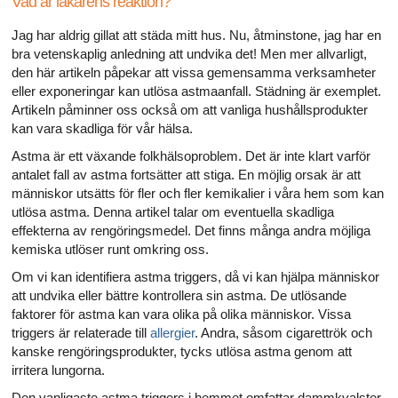
Vad är läkarens reaktion?
Jag har aldrig gillat att städa mitt hus. Nu, åtminstone, jag har en
bra vetenskaplig anledning att undvika det! Men mer allvarligt,
den här artikeln påpekar att vissa gemensamma verksamheter
eller exponeringar kan utlösa astmaanfall. Städning är exemplet.
Artikeln påminner oss också om att vanliga hushållsprodukter
kan vara skadliga för vår hälsa.
Astma är ett växande folkhälsoproblem. Det är inte klart varför
antalet fall av astma fortsätter att stiga. En möjlig orsak är att
människor utsätts för fler och fler kemikalier i våra hem som kan
utlösa astma. Denna artikel talar om eventuella skadliga
effekterna av rengöringsmedel. Det finns många andra möjliga
kemiska utlöser runt omkring oss.
Om vi ​​kan identifiera astma triggers, då vi kan hjälpa människor
att undvika eller bättre kontrollera sin astma. De utlösande
faktorer för astma kan vara olika på olika människor. Vissa
triggers är relaterade till
allergier
. Andra, såsom cigarettrök och
kanske rengöringsprodukter, tycks utlösa astma genom att
irritera lungorna.
Den vanligaste astma triggers i hemmet omfattar dammkvalster,