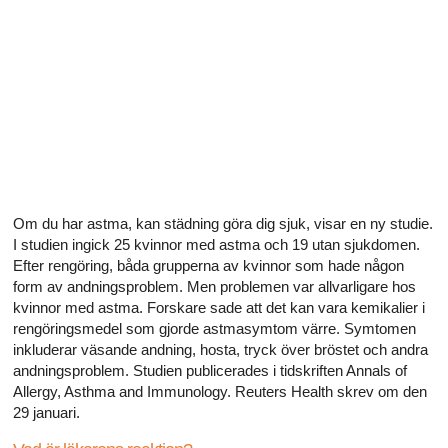
Alla artiklar om hur ditt hjärta påverkar din sexualitet
Alla artiklar om sexuell hälsa
Alla artiklar om diabetes och det endokrina systemet
Alla artiklar om diabetes och erektil dysfunktion
Alla artiklar om depression och erektil dysfunktion
Om du har astma, kan städning göra dig sjuk, visar en ny studie.
Alla artiklar om lupus
I studien ingick 25 kvinnor med astma och 19 utan sjukdomen.
Efter rengöring, båda grupperna av kvinnor som hade någon
form av andningsproblem. Men problemen var allvarligare hos
kvinnor med astma. Forskare sade att det kan vara kemikalier i
rengöringsmedel som gjorde astmasymtom värre. Symtomen
inkluderar väsande andning, hosta, tryck över bröstet och andra
andningsproblem. Studien publicerades i tidskriften Annals of
Allergy, Asthma and Immunology. Reuters Health skrev om den
29 januari.