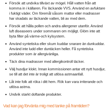
Försök att undvika tillväxt av mögel. Håll vatten från att
komma in i källaren. Fix läckande VVS. Använd en avfuktare
i fuktigt väder. Om föremål såsom mattor eller madrasser
har skadats av läckande vatten, bli av med dem.
Försök att hålla pollen och andra allergener utanför. Använd
luft diseaseers under sommaren om möjligt. Glöm inte att
byta filter på värme-och kylsystem.
Använd syntetiska eller skum kuddar snarare än dunkuddar.
Använd inte ludd eller duntäcken heller. Få syntetiska
produkter som är allergivänliga.
Täck dina madrasser med allergikontroll täcker.
Välj husdjur klokt. Innan kommissionen antar ett nytt husdjur,
se till att det inte är troligt att utlösa astmaanfall.
Låt inte folk att röka i ditt hem. Rök kan vara irriterande och
utlösa astma.
Undvik starkt doftande produkter.
Vad kan jag förvänta mig med tanke på framtiden?