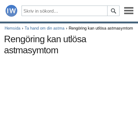
Sjukdomar
Hemsida
Ta hand om din astma
Rengöring kan utlösa astmasymtom
Rengöring kan utlösa
Symptom
astmasymtom
Droger och kompletterar
Hälsosam livsstil
Alla artiklar om erektil dysfunktion
Alla artiklar om relationer och erektil dysfunktion
Alla artiklar om sexuellt överförbara sjukdomar (STD)
Alla artiklar om manliga reproduktiva systemet