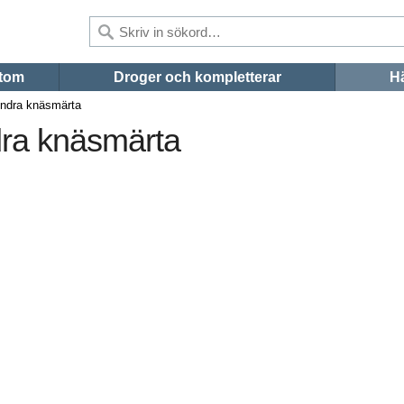
tom
Droger och kompletterar
Hä
lindra knäsmärta
ndra knäsmärta