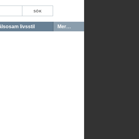
lsosam livsstil
Mer…