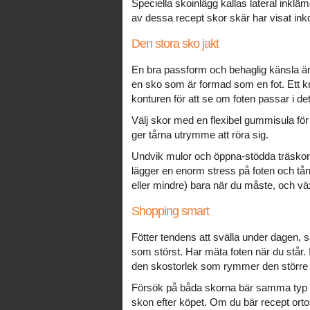
Speciella skoinlägg kallas lateral inklä
av dessa recept skor skär har visat ink
Den stora sko jakt
En bra passform och behaglig känsla är 
en sko som är formad som en fot. Ett k
konturen för att se om foten passar i det
Välj skor med en flexibel gummisula för
ger tårna utrymme att röra sig.
Undvik mulor och öppna-stödda träskor,
lägger en enorm stress på foten och tårn
eller mindre) bara när du måste, och växl
Shopping smart
Fötter tendens att svälla under dagen, s
som störst. Har mäta foten när du står. 
den skostorlek som rymmer den större 
Försök på båda skorna bär samma typ a
skon efter köpet. Om du bär recept ortose