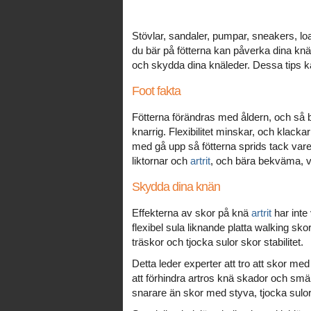
Stövlar, sandaler, pumpar, sneakers, loaf
du bär på fötterna kan påverka dina knä
och skydda dina knäleder. Dessa tips kan 
Foot fakta
Fötterna förändras med åldern, och så bö
knarrig. Flexibilitet minskar, och klackar
med gå upp så fötterna sprids tack vare
liktornar och
artrit
, och bära bekväma, vä
Skydda dina knän
Effekterna av skor på knä
artrit
har inte
flexibel sula liknande platta walking sk
träskor och tjocka sulor skor stabilitet.
Detta leder experter att tro att skor me
att förhindra artros knä skador och smä
snarare än skor med styva, tjocka sulor