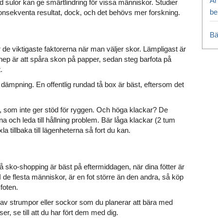
Är
md sulor kan ge smärtlindring för vissa människor. Studier
be
onsekventa resultat, dock, och det behövs mer forskning.
Bä
de viktigaste faktorerna när man väljer skor. Lämpligast är
nep är att spåra skon på papper, sedan steg barfota på
.
 dämpning. En offentlig rundad tå box är bäst, eftersom det
 som inte ger stöd för ryggen. Och höga klackar? De
a och leda till hållning problem. Bär låga klackar (2 tum
a tillbaka till lägenheterna så fort du kan.
å sko-shopping är bäst på eftermiddagen, när dina fötter är
I de flesta människor, är en fot större än den andra, så köp
foten.
v strumpor eller sockor som du planerar att bära med
r, se till att du har fört dem med dig.