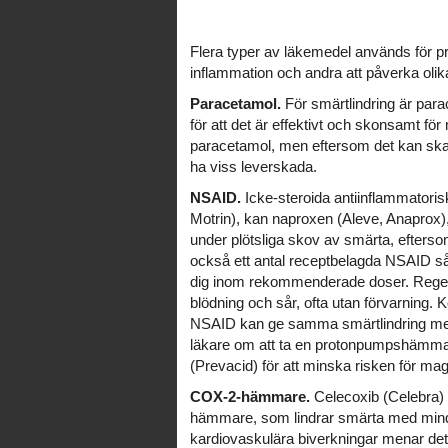
Flera typer av läkemedel används för pr
inflammation och andra att påverka ol
Paracetamol.
För smärtlindring är para
för att det är effektivt och skonsamt 
paracetamol, men eftersom det kan skad
ha viss leverskada.
NSAID.
Icke-steroida antiinflammatori
Motrin), kan naproxen (Aleve, Anaprox),
under plötsliga skov av smärta, efterso
också ett antal receptbelagda NSAID s
dig inom rekommenderade doser. Regel
blödning och sår, ofta utan förvarning
NSAID kan ge samma smärtlindring med
läkare om att ta en protonpumpshämma
(Prevacid) för att minska risken för m
COX-2-hämmare.
Celecoxib (Celebra) 
hämmare, som lindrar smärta med mindr
kardiovaskulära biverkningar menar det 