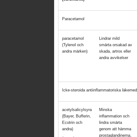
Paracetamol
paracetamol
Lindrar mild
(Tylenol och
smärta orsakad av
andra märken)
skada, artros eller
andra avvikelser
Icke-steroida antiinflammatoriska läkeme
acetylsalicylsyra
Minska
(Bayer, Bufferin,
inflammation och
Ecotrin och
lindra smärta
andra)
genom att hämma
prostaglandinerna,