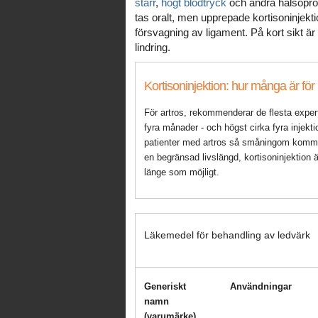
starr
,
högt blodtryck
och andra hälsoprob
tas oralt, men upprepade kortisoninjek
försvagning av ligament. På kort sikt ä
lindring.
Kortisoninjektion: hur många är f
För artros, rekommenderar de flesta experter
fyra månader - och högst cirka fyra injekti
patienter med artros så småningom kommer
en begränsad livslängd, kortisoninjektion är
länge som möjligt.
Läkemedel för behandling av ledvärk
Generiskt
Användningar
namn
(varumärke)