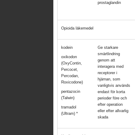
prostaglandin
Opioida läkemedel
kodein
Ge starkare
smärtlindring
oxikodon
genom att
(OxyContin,
interagera med
Percocet,
receptorer i
Percodan,
hjärnan, som
Roxicodone)
vanligtvis används
pentazocin
endast för korta
(Talwin)
perioder före och
efter operation
tramadol
eller efter allvarlig
(Ultram) *
skada