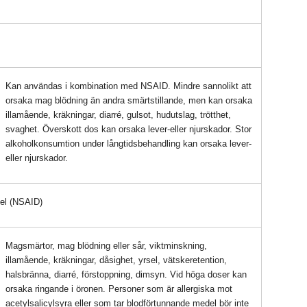
Kan användas i kombination med NSAID. Mindre sannolikt att
orsaka mag blödning än andra smärtstillande, men kan orsaka
illamående, kräkningar, diarré, gulsot, hudutslag, trötthet,
svaghet. Överskott dos kan orsaka lever-eller njurskador. Stor
alkoholkonsumtion under långtidsbehandling kan orsaka lever-
eller njurskador.
del (NSAID)
Magsmärtor, mag blödning eller sår, viktminskning,
illamående, kräkningar, dåsighet, yrsel, vätskeretention,
halsbränna, diarré, förstoppning, dimsyn. Vid höga doser kan
orsaka ringande i öronen. Personer som är allergiska mot
acetylsalicylsyra eller som tar blodförtunnande medel bör inte