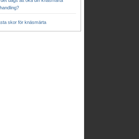
 det dags att öka din knäsmärta
handling?
sta skor för knäsmärta