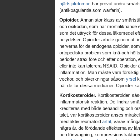
hjärtsjukdomar
, har provat andra smärt
(antikoagulantia som warfarin).
Opioider.
Annan stor klass av smärtsti
och oxikodon, som har morfinliknande ege
som det uttryck för dessa läkemedel eft
betydelser. Opioider arbete genom att 
nerverna för de endogena opioider, som 
ortopediska problem som knä-och höftsj
perioder strax före och efter operation, 
eller inte kan tolerera NSAID. Opioider 
inflammation. Man måste vara försiktig f
veckor, och biverkningar såsom
yrsel
ka
när de tar dessa mediciner. Opioider k
Kortikosteroider.
Kortikosteroider, så
inflammatorisk reaktion. De lindrar smä
krediteras med både behandling och ors
talet, var kortikosteroider anses mirake
med aktiv reumatoid
artrit
, varav många
några år, de förödande effekterna av lå
ben försvagning, kompressionsfrakturer