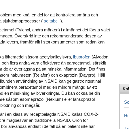
oblem med knä, en del för att kontrollera smärta och
ika sjukdomsprocesser (
se tabell
).
cetamol (Tylenol, andra märken) i allmänhet det första valet
för magen. Överskrid inte den rekommenderade dosen av
a levern, framför allt i storkonsumenter som redan kan
ska läkemedel såsom acetylsalicylsyra,
ibuprofen
(Alvedon,
 och flera andra vara effektivare än paracetamol, särskilt
m de är överlägsna på att minska inflammation. Det finns
åsom nabumeton (Relafen) och oxaprozin (Daypro). Håll
bunden användning av NSAID kan ge gastrointestinal
. Kombinera paracetamol med en mindre mängd av ett
Knä
 en minskning av biverkningar. Du kan också be din
re såsom esomeprazol (Nexium) eller lansoprazol
So
agblödning och magsår.
är i en klass av receptbelagda NSAID kallas COX-2-
Hu
e magbesvär än traditionella NSAID. Oron för
bör användas endast i de fall då en patient inte har