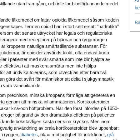
Är
stillande utan framgång, och inte tar blodförtunnande medel
be
llande läkemedel omfattar opioida läkemedel såsom kodein
Bä
nskaper. Termen opioid har, i stort sett ersatt "narkotika"
ersom det senare uttrycket har legala och regulatoriska
interagera med receptorer på hjärnan och ryggmärgen
är kroppens naturliga smärtstillande substanser. För
ukdomar, är opioider används klokt, ofta endast korta
eller i patienter med svår smärta som inte blir hjälpta av
är effektiva i att maskera smärta men inte hjälpa
ör att undvika tolerans, som utvecklas efter bara två
n göra det svårt för människor att delta i sjukgymnastik
an vara vanebildande.
som prednison, minska kroppens förmåga att generera en
rta genom att minska inflammationen. Kortikosteroider
akar knä-och höftproblem. När den först infördes på 1950-
l droger på grund av den dramatiska effekten på patienter
 kunde bokstavligen kasta ner sina kryckor. Men inom
ngvarig användning av orala kortikosteroider blev uppenbar:
 i ryggen,
diabetes
, ökad mottaglighet för infektioner,
grå