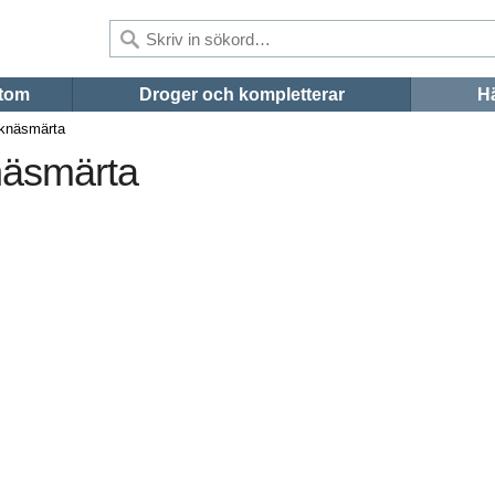
tom
Droger och kompletterar
Hä
 knäsmärta
näsmärta