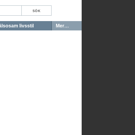
lsosam livsstil
Mer…