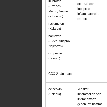
ibuprofen
som utlöser
(Alvedon,
kroppens
Motrin, Nuprin
inflammatoriska
och andra)
respons
nabumeton
(Relafen)
naproxen
(Aleve, Anaprox,
Naprosyn)
oxaprozin
(Daypro)
COX-2-hämmare
celecoxib
Minskar
(Celebra)
inflammation och
lindrar smärta
genom att hämma