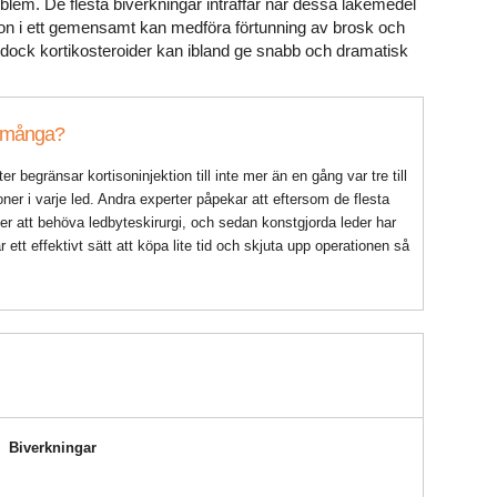
lem. De flesta biverkningar inträffar när dessa läkemedel
tion i ett gemensamt kan medföra förtunning av brosk och
r dock kortikosteroider kan ibland ge snabb och dramatisk
ör många?
 begränsar kortisoninjektion till inte mer än en gång var tre till
oner i varje led. Andra experter påpekar att eftersom de flesta
 att behöva ledbyteskirurgi, och sedan konstgjorda leder har
 ett effektivt sätt att köpa lite tid och skjuta upp operationen så
Biverkningar