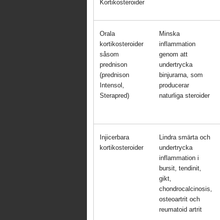
Kortikosteroider
Orala
Minska
kortikosteroider
inflammation
såsom
genom att
prednison
undertrycka
(prednison
binjurarna, som
Intensol,
producerar
Sterapred)
naturliga steroider
Injicerbara
Lindra smärta och
kortikosteroider
undertrycka
inflammation i
bursit, tendinit,
gikt,
chondrocalcinosis,
osteoartrit och
reumatoid artrit