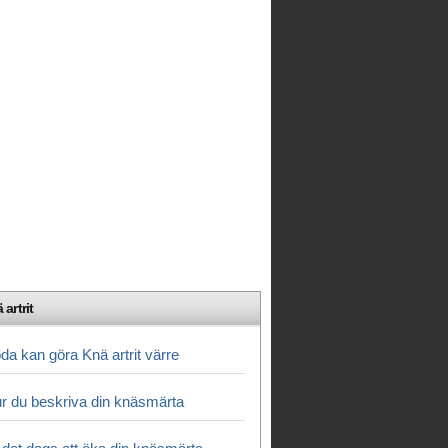
 artrit
da kan göra Knä artrit värre
r du beskriva din knäsmärta