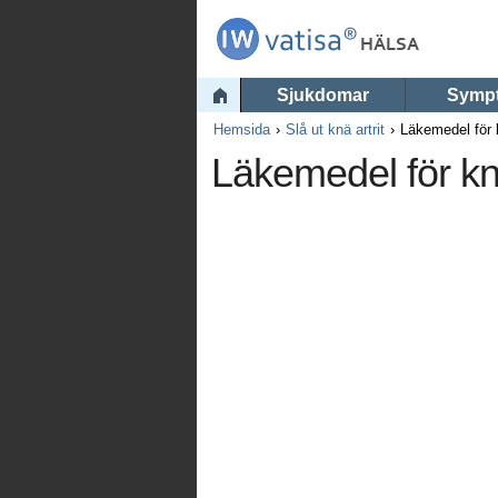
Sjukdomar
Symp
Hemsida
Slå ut knä artrit
Läkemedel för
Läkemedel för k