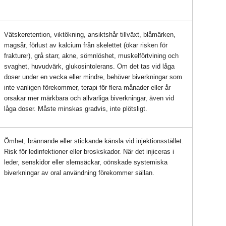
Vätskeretention, viktökning, ansiktshår tillväxt, blåmärken,
magsår, förlust av kalcium från skelettet (ökar risken för
frakturer), grå starr, akne, sömnlöshet, muskelförtvining och
svaghet, huvudvärk, glukosintolerans. Om det tas vid låga
doser under en vecka eller mindre, behöver biverkningar som
inte vanligen förekommer, terapi för flera månader eller år
orsakar mer märkbara och allvarliga biverkningar, även vid
låga doser. Måste minskas gradvis, inte plötsligt.
Ömhet, brännande eller stickande känsla vid injektionsstället.
Risk för ledinfektioner eller broskskador. När det injiceras i
leder, senskidor eller slemsäckar, oönskade systemiska
biverkningar av oral användning förekommer sällan.