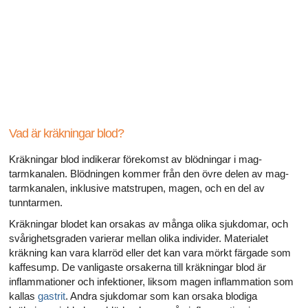
Alla artiklar om hur ditt hjärta påverkar din sexualitet
Alla artiklar om sexuell hälsa
Alla artiklar om diabetes och det endokrina systemet
Alla artiklar om diabetes och erektil dysfunktion
Alla artiklar om depression och erektil dysfunktion
Vad är kräkningar blod?
Kräkningar blod indikerar förekomst av blödningar i mag-
Alla artiklar om lupus
tarmkanalen. Blödningen kommer från den övre delen av mag-
tarmkanalen, inklusive matstrupen, magen, och en del av
tunntarmen.
Kräkningar blodet kan orsakas av många olika sjukdomar, och
svårighetsgraden varierar mellan olika individer. Materialet
kräkning kan vara klarröd eller det kan vara mörkt färgade som
kaffesump. De vanligaste orsakerna till kräkningar blod är
inflammationer och infektioner, liksom magen inflammation som
kallas
gastrit
. Andra sjukdomar som kan orsaka blodiga