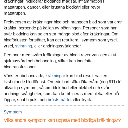
kräkningar inkluderar blödande magsår, inflammation i
matstrupen, cancer, eller brustna blodkärl eller revor i
matstrupen.
Frekvensen av kräkningar blod och mängden blod som varierar
kraftigt, beroende på källan av blödningen. Personer som har
svår blödning kan se en stor mängd blod efter kräkningar. Om
blodförlusten fortsätter, kan det resultera i symtom som yrsel,
yrsel,
svimning
, eller andningssvårigheter.
Personer med svåra kräkningar av blod kräver vanligen akut
sjukhusvård och behandling, vilket kan innefatta
blodtransfusioner.
Vänster obehandlade,
kräkningar
kan blod resultera i en
livshotande blodförlust. Omedelbart söka läkarvård (ring 911) för
allvarliga symtom, såsom blek hud eller blekhet och svår
andningssvårigheter, som kan kombineras med bleka eller blå
läppar, snabb puls, och
bröstsmärtor
eller tryck.
Symptom
Vilka andra symptom kan uppstå med blodiga kräkningar?