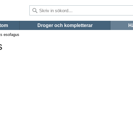
tom
Droger och kompletterar
Hä
ts esofagus
s