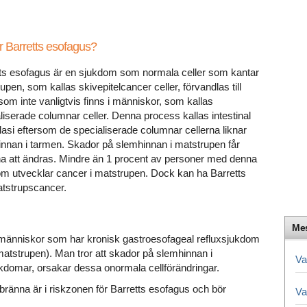
r Barretts esofagus?
ts esofagus är en sjukdom som normala celler som kantar
upen, som kallas skivepitelcancer celler, förvandlas till
 som inte vanligtvis finns i människor, som kallas
liserade columnar celler. Denna process kallas intestinal
asi eftersom de specialiserade columnar cellerna liknar
nnan i tarmen. Skador på slemhinnan i matstrupen får
na att ändras. Mindre än 1 procent av personer med denna
m utvecklar cancer i matstrupen. Dock kan ha Barretts
atstrupscancer.
Mes
 människor som har kronisk gastroesofageal refluxsjukdom
 matstrupen). Man tror att skador på slemhinnan i
Va
domar, orsakar dessa onormala cellförändringar.
ränna är i riskzonen för Barretts esofagus och bör
Va