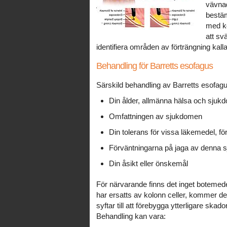
vävnad
bestä
med k
att svä
identifiera områden av förträngning kalla
Behandling för Barretts esofagus
Särskild behandling av Barretts esofag
Din ålder, allmänna hälsa och sjukd
Omfattningen av sjukdomen
Din tolerans för vissa läkemedel, för
Förväntningarna på jaga av denna 
Din åsikt eller önskemål
För närvarande finns det inget botemede
har ersatts av kolonn celler, kommer de 
syftar till att förebygga ytterligare sk
Behandling kan vara: