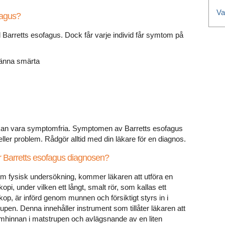
Va
fagus?
 Barretts esofagus. Dock får varje individ får symtom på
ränna smärta
an vara symptomfria. Symptomen av Barretts esofagus
ler problem. Rådgör alltid med din läkare för en diagnos.
r Barretts esofagus diagnosen?
m fysisk undersökning, kommer läkaren att utföra en
opi, under vilken ett långt, smalt rör, som kallas ett
op, är införd genom munnen och försiktigt styrs in i
upen. Denna innehåller instrument som tillåter läkaren att
mhinnan i matstrupen och avlägsnande av en liten