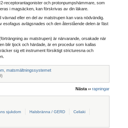
-receptorantagonister och protonpumpshämmare, som
as i magsäcken, kan förskrivas av din läkare.
dad vävnad eller en del av matstrupen kan vara nödvändig.
av esofagus avlägsnades och den återstående delen är fäst
(förträngning av matstrupen) är närvarande, orsakade när
n blir tjock och härdade, är en procedur som kallas
träcker sig ett instrument försiktigt stricturesna och
n.
om
,
matsmältningssystemet
9)
Nästa
››
rapningar
hns sjukdom
Halsbränna / GERD
Celiaki