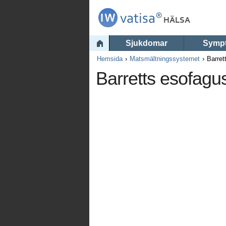
Sjukdomar
Symp
Hemsida
Matsmältningssystemet
Barret
Barretts esofagu