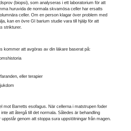
sprov (biopsi), som analyseras i ett laboratorium för att
mma huruvida de normala skvamösa celler har ersatts
olumnära celler. Om en person klagar över problem med
lja, kan en övre GI barium studie vara till hjälp för att
s strikturer.
us kommer att avgöras av din läkare baserat på:
omshistoria
faranden, eller terapier
sjukdom
l mot Barretts esofagus. När cellerna i matstrupen foder
inte att återgå till det normala. Således är behandling
ador uppstår genom att stoppa sura uppstötningar från magen.