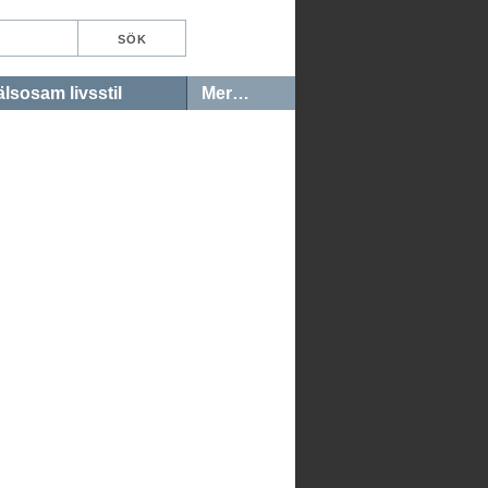
lsosam livsstil
Mer…