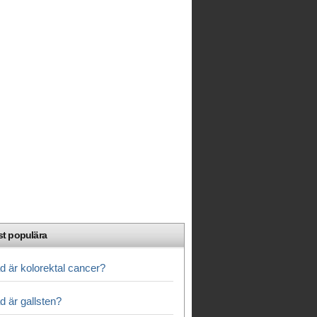
t populära
d är kolorektal cancer?
d är gallsten?