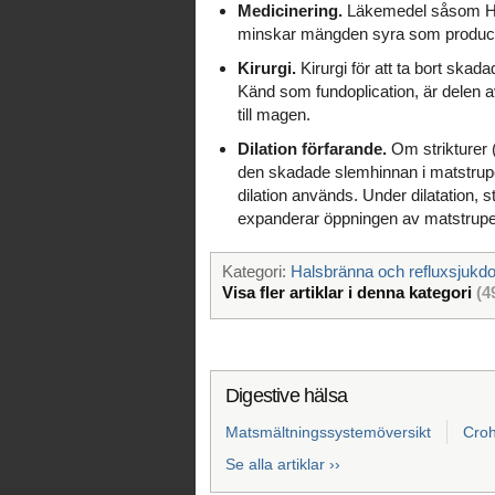
Medicinering.
Läkemedel såsom H2
minskar mängden syra som producer
Kirurgi.
Kirurgi för att ta bort ska
Känd som fundoplication, är delen 
till magen.
Dilation förfarande.
Om strikturer 
den skadade slemhinnan i matstrupe
dilation används. Under dilatation, s
expanderar öppningen av matstrupe
Kategori:
Halsbränna och refluxsjukd
Visa fler artiklar i denna kategori
(4
Digestive hälsa
Matsmältningssystemöversikt
Cro
Se alla artiklar ››