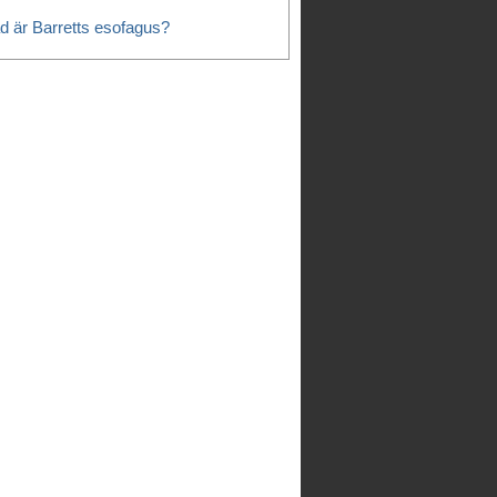
d är Barretts esofagus?