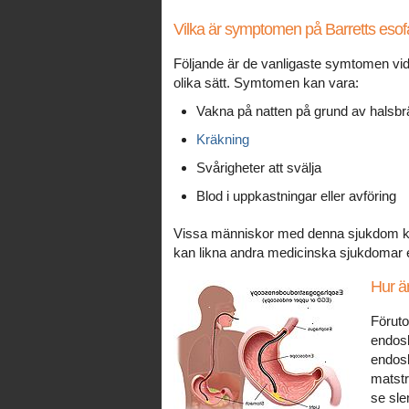
Vilka är symptomen på Barretts eso
Följande är de vanligaste symtomen vid
olika sätt. Symtomen kan vara:
Vakna på natten på grund av halsb
Kräkning
Svårigheter att svälja
Blod i uppkastningar eller avföring
Vissa människor med denna sjukdom k
kan likna andra medicinska sjukdomar el
Hur ä
Föruto
endosk
endosk
matstr
se sle