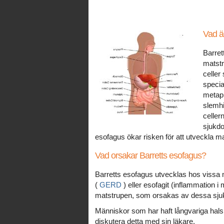
Vad ä
Barret
matstr
celler
specia
metapl
slemhi
celler
sjukdo
esofagus ökar risken för att utveckla m
Vad orsakar Barretts esofagus?
Barretts esofagus utvecklas hos vissa
(
GERD
) eller esofagit (inflammation i
matstrupen, som orsakas av dessa sjuk
Människor som har haft långvariga halsb
diskutera detta med sin läkare.