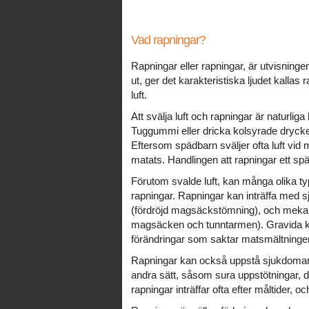
Vad rapningar?
Rapningar eller rapningar, är utvisni
ut, ger det karakteristiska ljudet kallas 
luft.
Att svälja luft och rapningar är naturliga
Tuggummi eller dricka kolsyrade drycke
Eftersom spädbarn sväljer ofta luft vid m
matats. Handlingen att rapningar ett späd
Förutom svalde luft, kan många olika 
rapningar. Rapningar kan inträffa med
(fördröjd magsäckstömning), och mekani
magsäcken och tunntarmen). Gravida k
förändringar som saktar matsmältninge
Rapningar kan också uppstå sjukdoma
andra sätt, såsom sura uppstötningar, d
rapningar inträffar ofta efter måltider, oc