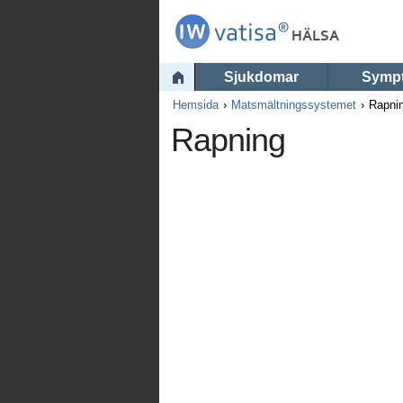
Sjukdomar
Symp
Hemsida
Matsmältningssystemet
Rapni
Rapning