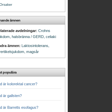
Orsaker
knande ämnen
laterade avdelningar:
Crohns
ukdom,
halsbränna / GERD,
celiaki
ndra ämnen:
Laktosintolerans,
vertikelsjukdom,
magsår
t populära
d är kolorektal cancer?
d är gallsten?
d är Barretts esofagus?