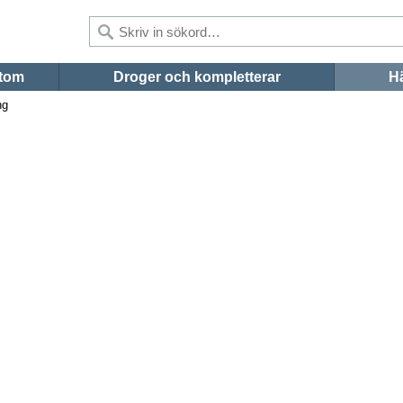
tom
Droger och kompletterar
Hä
ng