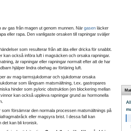
ngen av gas från magen ut genom munnen. När
gasen
läcker
rapa eller rapa. Den vanligaste orsaken till rapningar sväljer
 händelser som resulterar från att äta eller dricka för snabbt.
r kan också införa luft i magsäcken och orsaka rapningar.
atning, är rapningar eller rapningar normalt efter att de har
barn hjälper lindra obehag av förtäring luft.
typer av mag-tarmsjukdomar och sjukdomar orsaka
 sjukdomar som långsam matsmältning, t.ex. gastropares
ska hinder som pyloric obstruktion (en blockering mellan
Mat
vinnor kan också uppleva rapningar grund av hormonella
n.
Al
ma
r som försämrar den normala processen matsmältnings på
iafragmabråck eller magsyra brist. I dessa fall kan
h det kan bli kronisk.