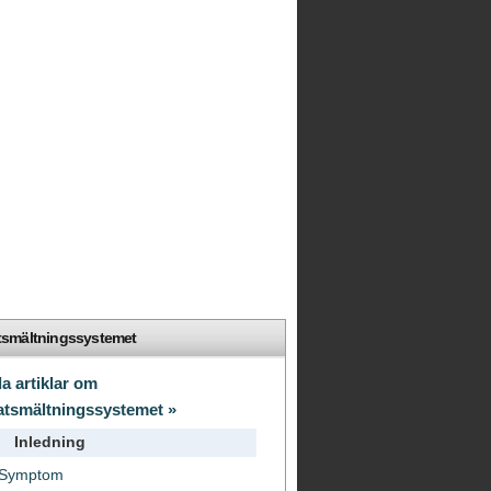
smältningssystemet
la artiklar om
tsmältningssystemet »
Inledning
Symptom