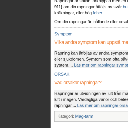
Rapningar är sällan förknippad med en 
911)
om din rapningar åtföljs av svår
bu
kräkningar, eller hög
feber
.
Om din rapningar är ihållande eller or
Symptom
Vilka andra symptom kan uppstå me
Rapning kan åtföljas av andra sympto
eller sjukdomen. Symtom som ofta påv
system....
Läs mer om rapningar symp
ORSAK
Vad orsakar rapningar?
Rapningar är utvisningen av luft från m
luft i magen. Vardagliga vanor och betee
rapningar....
Läs mer om rapningar orsa
Kategori:
Mag-tarm