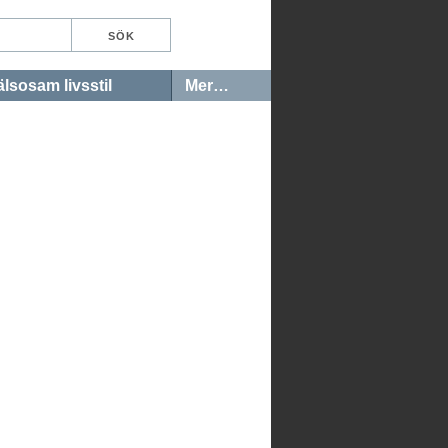
lsosam livsstil
Mer…