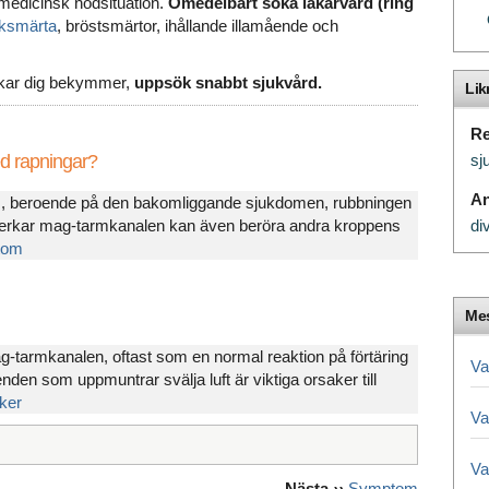
medicinsk nödsituation.
Omedelbart söka läkarvård (ring
ksmärta
, bröstsmärtor, ihållande illamående och
sakar dig bekymmer,
uppsök snabbt sjukvård.
Li
Re
d rapningar?
sj
A
m, beroende på den bakomliggande sjukdomen, rubbningen
erkar mag-tarmkanalen kan även beröra andra kroppens
di
tom
Mes
ag-tarmkanalen, oftast som en normal reaktion på förtäring
Va
nden som uppmuntrar svälja luft är viktiga orsaker till
ker
Va
Va
Nästa
››
Symptom