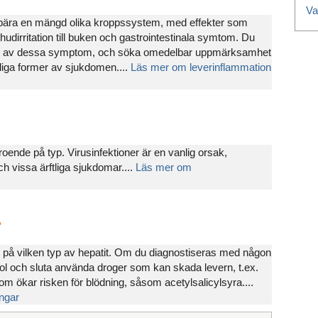
Va
bära en mängd olika kroppssystem, med effekter som
 hudirritation till buken och gastrointestinala symtom. Du
got av dessa symptom, och söka omedelbar uppmärksamhet
liga former av sjukdomen....
Läs mer om leverinflammation
oende på typ. Virusinfektioner är en vanlig orsak,
h vissa ärftliga sjukdomar....
Läs mer om
?
e på vilken typ av hepatit. Om du diagnostiseras med någon
ohol och sluta använda droger som kan skada levern, t.ex.
m ökar risken för blödning, såsom acetylsalicylsyra....
ngar