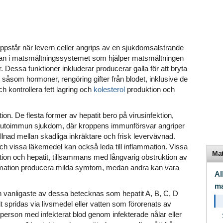
ppstår när levern celler angrips av en sjukdomsalstrande
rgan i matsmältningssystemet som hjälper matsmältningen
. Dessa funktioner inkluderar producerar galla för att bryta
, såsom hormoner, rengöring gifter från blodet, inklusive de
h kontrollera fett lagring och
kolesterol
produktion och
tion. De flesta former av hepatit bero på virusinfektion,
n autoimmun sjukdom, där kroppens immunförsvar angriper
illnad mellan skadliga inkräktare och frisk levervävnad.
och vissa läkemedel kan också leda till inflammation. Vissa
Mat
ion och hepatit, tillsammans med långvarig obstruktion av
lammation producera milda symtom, medan andra kan vara
Al
ma
den vanligaste av dessa betecknas som hepatit A, B, C, D
t spridas via livsmedel eller vatten som förorenats av
tperson med infekterat blod genom infekterade nålar eller