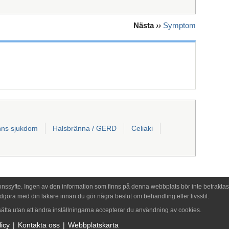
Nästa
››
Symptom
hns sjukdom
Halsbränna / GERD
Celiaki
onssyfte. Ingen av den information som finns på denna webbplats bör inte betraktas
dgöra med din läkare innan du gör några beslut om behandling eller livsstil.
tta utan att ändra inställningarna accepterar du användning av cookies.
icy
Kontakta oss
Webbplatskarta