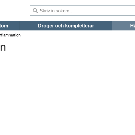
tom
Droger och kompletterar
Hä
nflammation
on