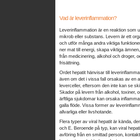
Vad är leverinflammation?
Leverinflammation är en reaktion som u
mikrob eller substans. Levern är ett o
och utför många andra viktiga funktioner
ner mat till energi, skapa viktiga ämnen
från medicinering, alkohol och droger, oc
frisättning.
Ordet hepatit hänvisar till leverinflamma
även om det i vissa fall orsakas av e
leverceller, eftersom den inte kan se sk
Skador på levern från alkohol, toxiner, 
ärftliga sjukdomar kan orsaka inflammat
galla flöde. Vissa former av leverinf
allvarliga eller livshotande.
Flera typer av viral hepatit är kända, 
och E. Beroende på typ, kan viral hepati
avföring från en smittad person, kontak