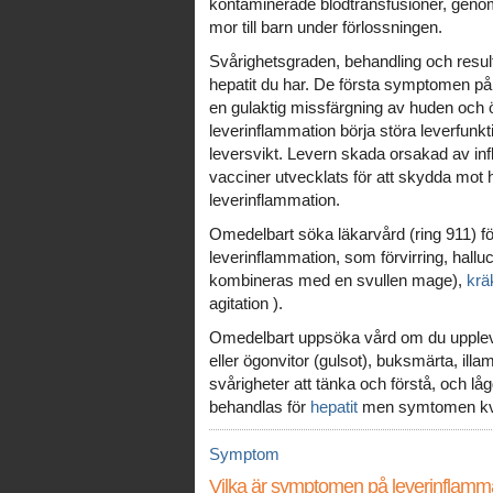
kontaminerade blodtransfusioner, genom 
mor till barn under förlossningen.
Svårighetsgraden, behandling och resulta
hepatit du har. De första symptomen på 
en gulaktig missfärgning av huden och
leverinflammation börja störa leverfunkt
leversvikt. Levern skada orsakad av infl
vacciner utvecklats för att skydda mot h
leverinflammation.
Omedelbart söka läkarvård (ring 911) f
leverinflammation, som förvirring, halluc
kombineras med en svullen mage),
krä
agitation ).
Omedelbart uppsöka vård om du uppleve
eller ögonvitor (gulsot), buksmärta, ill
svårigheter att tänka och förstå, och 
behandlas för
hepatit
men symtomen kva
Symptom
Vilka är symptomen på leverinflamm