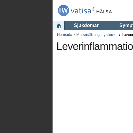
Sjukdomar
Symp
Hemsida
Matsmältningssystemet
Leveri
Leverinflammati