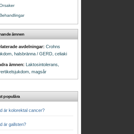
Orsaker
Behandlingar
knande ämnen
laterade avdelningar:
Crohns
ukdom,
halsbränna / GERD,
celiaki
ndra ämnen:
Laktosintolerans,
vertikelsjukdom,
magsår
t populära
d är kolorektal cancer?
d är gallsten?