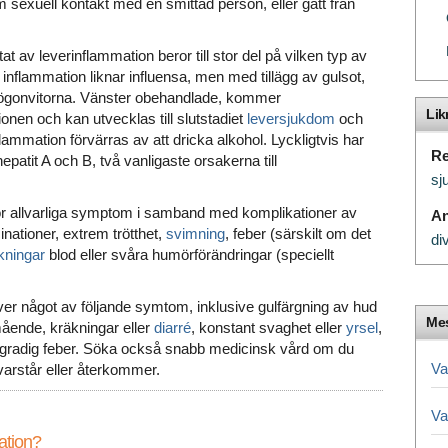
sexuell kontakt med en smittad person, eller gått från
t av leverinflammation beror till stor del på vilken typ av
inflammation liknar influensa, men med tillägg av gulsot,
 ögonvitorna. Vänster obehandlade, kommer
Li
ionen och kan utvecklas till slutstadiet
leversjukdom
och
ammation förvärras av att dricka alkohol. Lyckligtvis har
Re
epatit A och B, två vanligaste orsakerna till
sj
ör allvarliga symptom i samband med komplikationer av
A
inationer, extrem trötthet,
svimning
, feber (särskilt om det
di
kningar
blod eller svåra humörförändringar (speciellt
r något av följande symtom, inklusive gulfärgning av hud
Mes
amående, kräkningar eller
diarré
, konstant svaghet eller
yrsel
,
låggradig feber. Söka också snabb medicinsk vård om du
Va
rstår eller återkommer.
Va
ation?