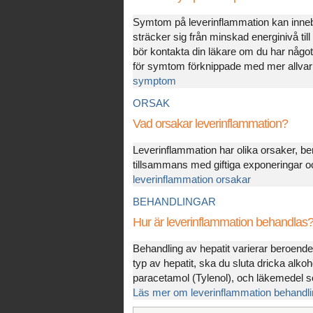
Symtom på leverinflammation kan inne
sträcker sig från minskad energinivå till
bör kontakta din läkare om du har nå
för symtom förknippade med mer allvar
symptom
ORSAK
Vad orsakar leverinflammation?
Leverinflammation har olika orsaker, ber
tillsammans med giftiga exponeringar oc
leverinflammation orsakar
BEHANDLINGAR
Hur är leverinflammation behandlas
Behandling av hepatit varierar beroend
typ av hepatit, ska du sluta dricka alk
paracetamol (Tylenol), och läkemedel so
Läs mer om leverinflammation behandli