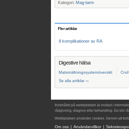
Kategori:
Mag-tarm
Fler artiklar
8 komplikationer av RA
Digestive hälsa
Matsmältningssystemöversikt
Cro
Se alla artiklar ››
Innehållet på webbplatsen är endast i informati
rådgivning, diagnos eller behandling. Du bör rå
Webbplatsen använder cookies. Genom att fortsä
Om oss
Användarvillkor
Sekretesspol