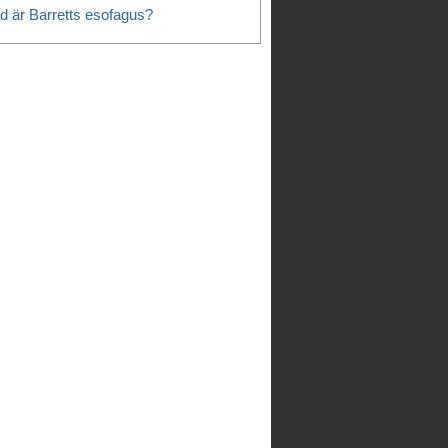
d är Barretts esofagus?