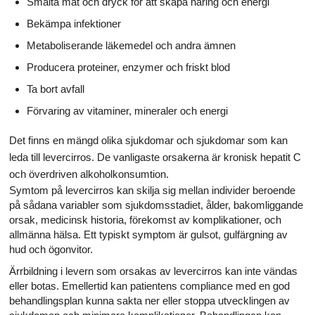
Smälta mat och dryck för att skapa näring och energi
Bekämpa infektioner
Metaboliserande läkemedel och andra ämnen
Producera proteiner, enzymer och friskt blod
Ta bort avfall
Förvaring av vitaminer, mineraler och energi
Det finns en mängd olika sjukdomar och sjukdomar som kan
leda till levercirros. De vanligaste orsakerna är kronisk hepatit C
och överdriven alkoholkonsumtion.
Symtom på levercirros kan skilja sig mellan individer beroende
på sådana variabler som sjukdomsstadiet, ålder, bakomliggande
orsak, medicinsk historia, förekomst av komplikationer, och
allmänna hälsa. Ett typiskt symptom är gulsot, gulfärgning av
hud och ögonvitor.
Ärrbildning i levern som orsakas av levercirros kan inte vändas
eller botas. Emellertid kan patientens compliance med en god
behandlingsplan kunna sakta ner eller stoppa utvecklingen av