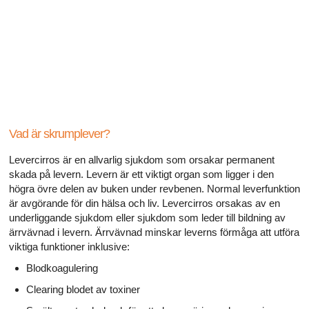
Alla artiklar om hur ditt hjärta påverkar din sexualitet
Alla artiklar om sexuell hälsa
Alla artiklar om diabetes och det endokrina systemet
Alla artiklar om diabetes och erektil dysfunktion
Alla artiklar om depression och erektil dysfunktion
Vad är skrumplever?
Levercirros är en allvarlig sjukdom som orsakar permanent
Alla artiklar om lupus
skada på levern. Levern är ett viktigt organ som ligger i den
högra övre delen av buken under revbenen. Normal leverfunktion
är avgörande för din hälsa och liv. Levercirros orsakas av en
underliggande sjukdom eller sjukdom som leder till bildning av
ärrvävnad i levern. Ärrvävnad minskar leverns förmåga att utföra
viktiga funktioner inklusive:
Blodkoagulering
Clearing blodet av toxiner