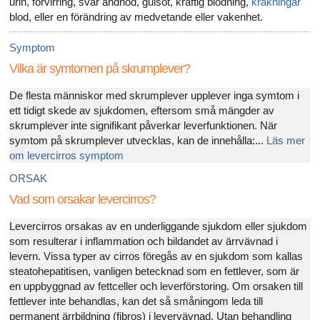
urin, förvirring, svår andnöd, gulsot, kraftig blödning,
kräkningar
blod, eller en förändring av medvetande eller vakenhet.
Symptom
Vilka är symtomen på skrumplever?
De flesta människor med skrumplever upplever inga symtom i
ett tidigt skede av sjukdomen, eftersom små mängder av
skrumplever inte signifikant påverkar leverfunktionen. När
symtom på skrumplever utvecklas, kan de innehålla:...
Läs mer
om levercirros symptom
ORSAK
Vad som orsakar levercirros?
Levercirros orsakas av en underliggande sjukdom eller sjukdom
som resulterar i inflammation och bildandet av ärrvävnad i
levern. Vissa typer av cirros föregås av en sjukdom som kallas
steatohepatitisen, vanligen betecknad som en fettlever, som är
en uppbyggnad av fettceller och leverförstoring. Om orsaken till
fettlever inte behandlas, kan det så småningom leda till
permanent ärrbildning (fibros) i levervävnad. Utan behandling