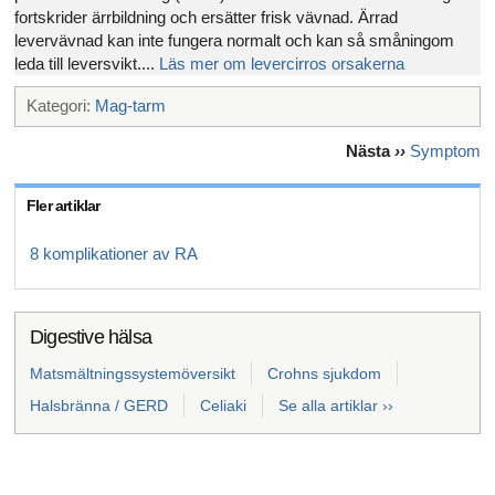
fortskrider ärrbildning och ersätter frisk vävnad. Ärrad
levervävnad kan inte fungera normalt och kan så småningom
leda till leversvikt....
Läs mer om levercirros orsakerna
Kategori:
Mag-tarm
Nästa
››
Symptom
Fler artiklar
8 komplikationer av RA
Digestive hälsa
Matsmältningssystemöversikt
Crohns sjukdom
Halsbränna / GERD
Celiaki
Se alla artiklar ››