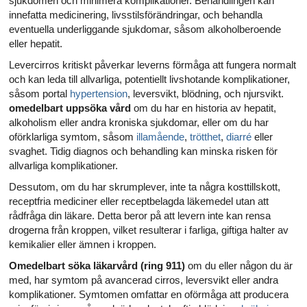
sjukdomen och minimera komplikationer. Behandlingen kan
innefatta medicinering, livsstilsförändringar, och behandla
eventuella underliggande sjukdomar, såsom alkoholberoende
eller hepatit.
Levercirros kritiskt påverkar leverns förmåga att fungera normalt
och kan leda till allvarliga, potentiellt livshotande komplikationer,
såsom portal
hypertension
, leversvikt, blödning, och njursvikt.
omedelbart uppsöka vård
om du har en historia av hepatit,
alkoholism eller andra kroniska sjukdomar, eller om du har
oförklarliga symtom, såsom
illamående
,
trötthet
,
diarré
eller
svaghet. Tidig diagnos och behandling kan minska risken för
allvarliga komplikationer.
Dessutom, om du har skrumplever, inte ta några kosttillskott,
receptfria mediciner eller receptbelagda läkemedel utan att
rådfråga din läkare. Detta beror på att levern inte kan rensa
drogerna från kroppen, vilket resulterar i farliga, giftiga halter av
kemikalier eller ämnen i kroppen.
Omedelbart söka läkarvård (ring 911)
om du eller någon du är
med, har symtom på avancerad cirros, leversvikt eller andra
komplikationer. Symtomen omfattar en oförmåga att producera