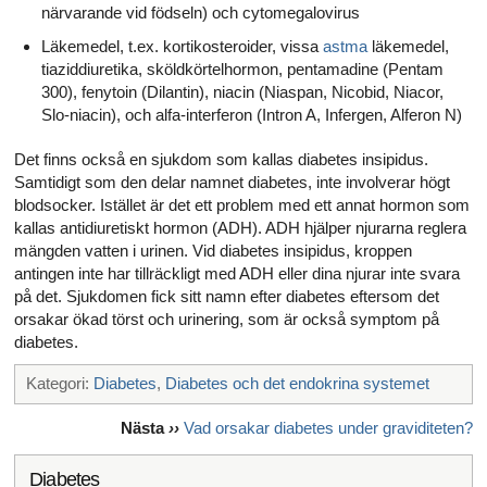
närvarande vid födseln) och cytomegalovirus
Läkemedel, t.ex. kortikosteroider, vissa
astma
läkemedel,
tiaziddiuretika, sköldkörtelhormon, pentamadine (Pentam
300), fenytoin (Dilantin), niacin (Niaspan, Nicobid, Niacor,
Slo-niacin), och alfa-interferon (Intron A, Infergen, Alferon N)
Det finns också en sjukdom som kallas diabetes insipidus.
Samtidigt som den delar namnet diabetes, inte involverar högt
blodsocker. Istället är det ett problem med ett annat hormon som
kallas antidiuretiskt hormon (ADH). ADH hjälper njurarna reglera
mängden vatten i urinen. Vid diabetes insipidus, kroppen
antingen inte har tillräckligt med ADH eller dina njurar inte svara
på det. Sjukdomen fick sitt namn efter diabetes eftersom det
orsakar ökad törst och urinering, som är också symptom på
diabetes.
Kategori:
Diabetes
,
Diabetes och det endokrina systemet
Nästa
››
Vad orsakar diabetes under graviditeten?
Diabetes