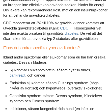
att kroppen inte effektivt kan använda socker i blodet för energi.
Din läkare kan rekommendera kost, motion och insulininjektioner
för att behandla graviditetsdiabetes.
CDC rapporterar att 2% till 10% av gravida kvinnor kommer att
utveckla graviditetsdiabetes (Källa:
CDC
). Hälsoexperter vet
inte den exakta orsaken till graviditets
diabetes
. De vet att det
ökar risken för att utveckla typ 2-diabetes efter graviditeten.
Finns det andra specifika typer av diabetes?
Ibland andra sjukdomar eller sjukdomar som du har kan orsaka
diabetes. Dessa inkluderar:
Sjukdomar i bukspottkörteln, såsom cystisk fibros,
pankreatit
, och cancer
Endokrina sjukdomar, såsom Cushings syndrom (höga
nivåer av kortisol) och hypertyreos (överaktiv sköldkörtel)
Genetiska syndrom, såsom Downs syndrom, Klinefelters
syndrom och Turners syndrom
Infektioner, såsom kongenital röda hund (en infektion