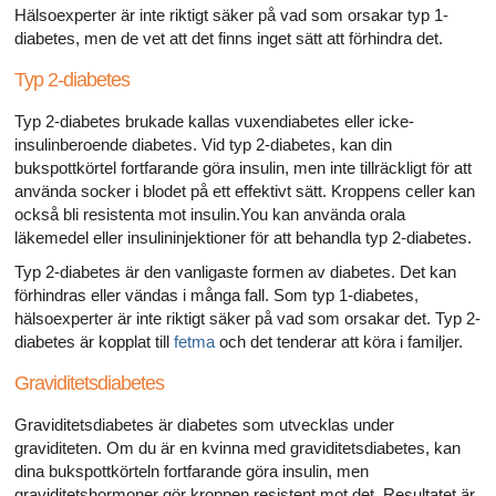
Hälsoexperter är inte riktigt säker på vad som orsakar typ 1-
diabetes, men de vet att det finns inget sätt att förhindra det.
Typ 2-diabetes
Typ 2-diabetes brukade kallas vuxendiabetes eller icke-
insulinberoende diabetes. Vid typ 2-diabetes, kan din
bukspottkörtel fortfarande göra insulin, men inte tillräckligt för att
använda socker i blodet på ett effektivt sätt. Kroppens celler kan
också bli resistenta mot insulin.You kan använda orala
läkemedel eller insulininjektioner för att behandla typ 2-diabetes.
Typ 2-diabetes är den vanligaste formen av diabetes. Det kan
förhindras eller vändas i många fall. Som typ 1-diabetes,
hälsoexperter är inte riktigt säker på vad som orsakar det. Typ 2-
diabetes är kopplat till
fetma
och det tenderar att köra i familjer.
Graviditetsdiabetes
Graviditetsdiabetes är diabetes som utvecklas under
graviditeten. Om du är en kvinna med graviditetsdiabetes, kan
dina bukspottkörteln fortfarande göra insulin, men
graviditetshormoner gör kroppen resistent mot det. Resultatet är