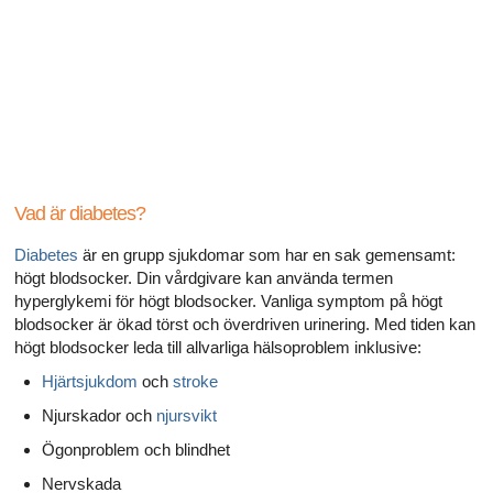
Alla artiklar om hur ditt hjärta påverkar din sexualitet
Alla artiklar om sexuell hälsa
Alla artiklar om diabetes och det endokrina systemet
Alla artiklar om diabetes och erektil dysfunktion
Alla artiklar om depression och erektil dysfunktion
Vad är diabetes?
Diabetes
är en grupp sjukdomar som har en sak gemensamt:
Alla artiklar om lupus
högt blodsocker. Din vårdgivare kan använda termen
hyperglykemi för högt blodsocker. Vanliga symptom på högt
blodsocker är ökad törst och överdriven urinering. Med tiden kan
högt blodsocker leda till allvarliga hälsoproblem inklusive:
Hjärtsjukdom
och
stroke
Njurskador och
njursvikt
Ögonproblem och blindhet
Nervskada