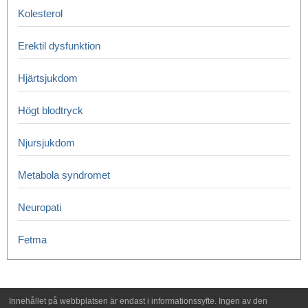
Kolesterol
Erektil dysfunktion
Hjärtsjukdom
Högt blodtryck
Njursjukdom
Metabola syndromet
Neuropati
Fetma
Innehållet på webbplatsen är endast i informationssyfte. Ingen av den