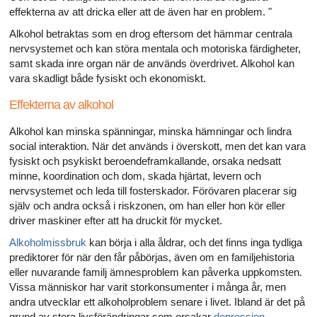
effekterna av att dricka eller att de även har en problem. "
Alkohol betraktas som en drog eftersom det hämmar centrala
nervsystemet och kan störa mentala och motoriska färdigheter,
samt skada inre organ när de används överdrivet. Alkohol kan
vara skadligt både fysiskt och ekonomiskt.
Effekterna av alkohol
Alkohol kan minska spänningar, minska hämningar och lindra
social interaktion. När det används i överskott, men det kan vara
fysiskt och psykiskt beroendeframkallande, orsaka nedsatt
minne, koordination och dom, skada hjärtat, levern och
nervsystemet och leda till fosterskador. Förövaren placerar sig
själv och andra också i riskzonen, om han eller hon kör eller
driver maskiner efter att ha druckit för mycket.
Alkoholmissbruk
kan börja i alla åldrar, och det finns inga tydliga
prediktorer för när den får påbörjas, även om en familjehistoria
eller nuvarande familj ämnesproblem kan påverka uppkomsten.
Vissa människor har varit storkonsumenter i många år, men
andra utvecklar ett alkoholproblem senare i livet. Ibland är det på
grund av stora livsförändringar som orsakar
depression
,