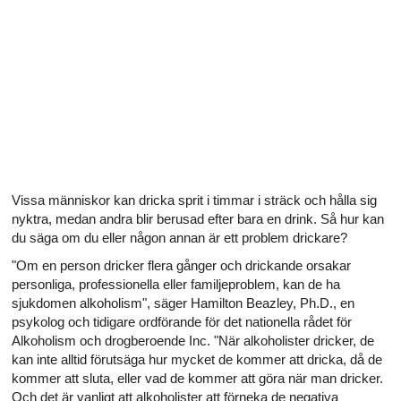
Alla artiklar om hur ditt hjärta påverkar din sexualitet
Alla artiklar om sexuell hälsa
Alla artiklar om diabetes och det endokrina systemet
Alla artiklar om diabetes och erektil dysfunktion
Alla artiklar om depression och erektil dysfunktion
Vissa människor kan dricka sprit i timmar i sträck och hålla sig
Alla artiklar om lupus
nyktra, medan andra blir berusad efter bara en drink. Så hur kan
du säga om du eller någon annan är ett problem drickare?
"Om en person dricker flera gånger och drickande orsakar
personliga, professionella eller familjeproblem, kan de ha
sjukdomen alkoholism", säger Hamilton Beazley, Ph.D., en
psykolog och tidigare ordförande för det nationella rådet för
Alkoholism och drogberoende Inc. "När alkoholister dricker, de
kan inte alltid förutsäga hur mycket de kommer att dricka, då de
kommer att sluta, eller vad de kommer att göra när man dricker.
Och det är vanligt att alkoholister att förneka de negativa