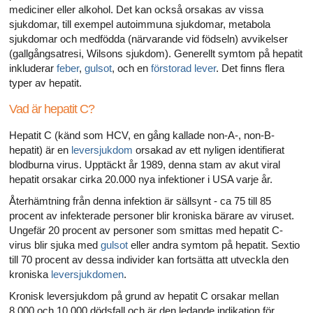
mediciner eller alkohol. Det kan också orsakas av vissa
sjukdomar, till exempel autoimmuna sjukdomar, metabola
sjukdomar och medfödda (närvarande vid födseln) avvikelser
(gallgångsatresi, Wilsons sjukdom). Generellt symtom på hepatit
inkluderar
feber
,
gulsot
, och en
förstorad lever
. Det finns flera
typer av hepatit.
Vad är hepatit C?
Hepatit C (känd som HCV, en gång kallade non-A-, non-B-
hepatit) är en
leversjukdom
orsakad av ett nyligen identifierat
blodburna virus. Upptäckt år 1989, denna stam av akut viral
hepatit orsakar cirka 20.000 nya infektioner i USA varje år.
Återhämtning från denna infektion är sällsynt - ca 75 till 85
procent av infekterade personer blir kroniska bärare av viruset.
Ungefär 20 procent av personer som smittas med hepatit C-
virus blir sjuka med
gulsot
eller andra symtom på hepatit. Sextio
till 70 procent av dessa individer kan fortsätta att utveckla den
kroniska
leversjukdomen
.
Kronisk leversjukdom på grund av hepatit C orsakar mellan
8.000 och 10.000 dödsfall och är den ledande indikation för