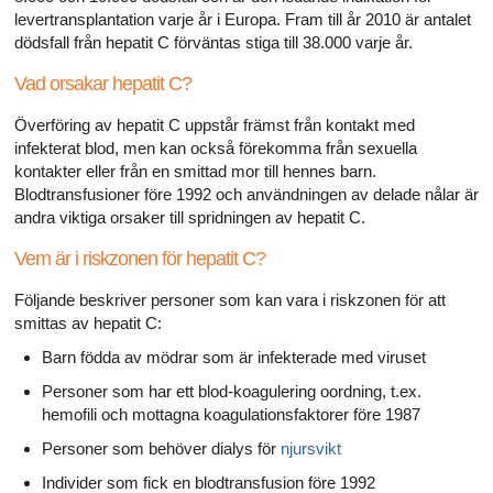
levertransplantation varje år i Europa. Fram till år 2010 är antalet
dödsfall från hepatit C förväntas stiga till 38.000 varje år.
Vad orsakar hepatit C?
Överföring av hepatit C uppstår främst från kontakt med
infekterat blod, men kan också förekomma från sexuella
kontakter eller från en smittad mor till hennes barn.
Blodtransfusioner före 1992 och användningen av delade nålar är
andra viktiga orsaker till spridningen av hepatit C.
Vem är i riskzonen för hepatit C?
Följande beskriver personer som kan vara i riskzonen för att
smittas av hepatit C:
Barn födda av mödrar som är infekterade med viruset
Personer som har ett blod-koagulering oordning, t.ex.
hemofili och mottagna koagulationsfaktorer före 1987
Personer som behöver dialys för
njursvikt
Individer som fick en blodtransfusion före 1992