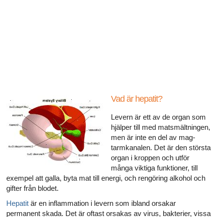
Alla artiklar om hur ditt hjärta påverkar din sexualitet
Alla artiklar om sexuell hälsa
Alla artiklar om diabetes och det endokrina systemet
Alla artiklar om diabetes och erektil dysfunktion
Alla artiklar om depression och erektil dysfunktion
Vad är hepatit?
Alla artiklar om lupus
Levern är ett av de organ som
hjälper till med matsmältningen,
men är inte en del av mag-
tarmkanalen. Det är den största
organ i kroppen och utför
många viktiga funktioner, till
exempel att galla, byta mat till energi, och rengöring alkohol och
gifter från blodet.
Hepatit
är en inflammation i levern som ibland orsakar
permanent skada. Det är oftast orsakas av virus, bakterier, vissa