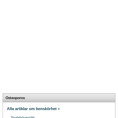
Osteoporos
Alla artiklar om benskörhet »
Snabböversikt