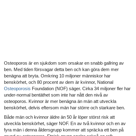
Alla artiklar om hur ditt hjärta påverkar din sexualitet
Alla artiklar om sexuell hälsa
Alla artiklar om diabetes och det endokrina systemet
Alla artiklar om diabetes och erektil dysfunktion
Alla artiklar om depression och erektil dysfunktion
Osteoporos är en sjukdom som orsakar en snabb gallring av
ben. Med tiden försvagar detta ben och kan göra dem mer
Alla artiklar om lupus
benägna att bryta. Omkring 10 miljoner människor har
benskörhet, och 80 procent av dem är kvinnor, National
Osteoporosis
Foundation (NOF) säger. Cirka 34 miljoner fler har
under-normal bentäthet som inte har nått den nivå av
osteoporos. Kvinnor är mer benägna än män att utveckla
benskörhet, delvis eftersom män har större och starkare ben.
Både män och kvinnor äldre än 50 år löper störst risk att
utveckla benskörhet, säger NOF. En av två kvinnor och en av
fyra män i denna åldersgrupp kommer att spräcka ett ben på