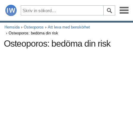
Sjukdomar
Hemsida
Osteoporos
Att leva med benskörhet
Osteoporos: bedöma din risk
Symptom
Osteoporos: bedöma din risk
Droger och kompletterar
Hälsosam livsstil
Alla artiklar om erektil dysfunktion
Alla artiklar om relationer och erektil dysfunktion
Alla artiklar om sexuellt överförbara sjukdomar (STD)
Alla artiklar om manliga reproduktiva systemet