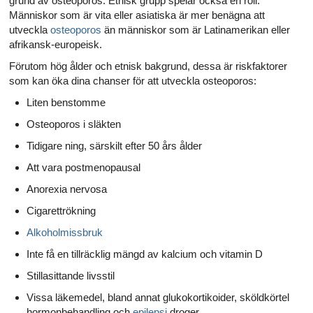
grund av osteoporos. Etnisk grupp spelar också en roll:
Människor som är vita eller asiatiska är mer benägna att
utveckla
osteoporos
än människor som är Latinamerikan eller
afrikansk-europeisk.
Förutom hög ålder och etnisk bakgrund, dessa är riskfaktorer
som kan öka dina chanser för att utveckla osteoporos:
Liten benstomme
Osteoporos i släkten
Tidigare ning, särskilt efter 50 års ålder
Att vara postmenopausal
Anorexia nervosa
Cigarettrökning
Alkoholmissbruk
Inte få en tillräcklig mängd av kalcium och vitamin D
Stillasittande livsstil
Vissa läkemedel, bland annat glukokortikoider, sköldkörtel
hormonbehandling och
epilepsi
droger