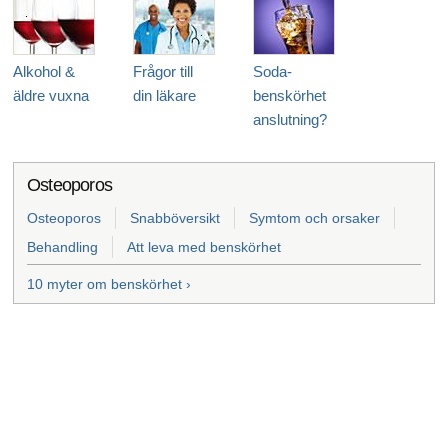
Alkohol &
Frågor till
Soda-
äldre vuxna
din läkare
benskörhet
anslutning?
Osteoporos
Osteoporos
Snabböversikt
Symtom och orsaker
Behandling
Att leva med benskörhet
10 myter om benskörhet ›