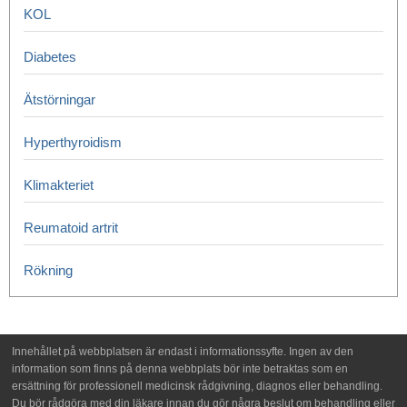
KOL
Diabetes
Ätstörningar
Hyperthyroidism
Klimakteriet
Reumatoid artrit
Rökning
Innehållet på webbplatsen är endast i informationssyfte. Ingen av den
information som finns på denna webbplats bör inte betraktas som en
ersättning för professionell medicinsk rådgivning, diagnos eller behandling.
Du bör rådgöra med din läkare innan du gör några beslut om behandling eller