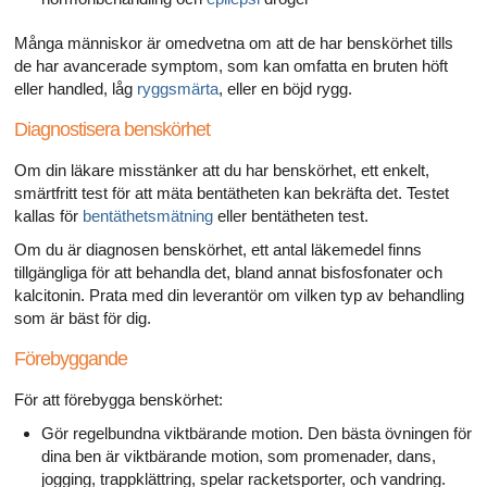
Många människor är omedvetna om att de har benskörhet tills
de har avancerade symptom, som kan omfatta en bruten höft
eller handled, låg
ryggsmärta
, eller en böjd rygg.
Diagnostisera benskörhet
Om din läkare misstänker att du har benskörhet, ett enkelt,
smärtfritt test för att mäta bentätheten kan bekräfta det. Testet
kallas för
bentäthetsmätning
eller bentätheten test.
Om du är diagnosen benskörhet, ett antal läkemedel finns
tillgängliga för att behandla det, bland annat bisfosfonater och
kalcitonin. Prata med din leverantör om vilken typ av behandling
som är bäst för dig.
Förebyggande
För att förebygga benskörhet:
Gör regelbundna viktbärande motion. Den bästa övningen för
dina ben är viktbärande motion, som promenader, dans,
jogging, trappklättring, spelar racketsporter, och vandring.