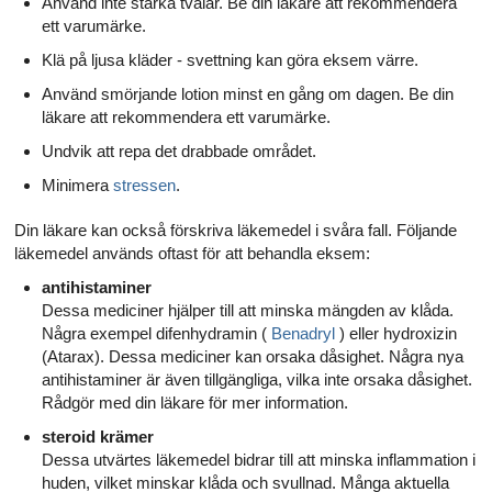
Använd inte starka tvålar. Be din läkare att rekommendera
ett varumärke.
Klä på ljusa kläder - svettning kan göra eksem värre.
Använd smörjande lotion minst en gång om dagen. Be din
läkare att rekommendera ett varumärke.
Undvik att repa det drabbade området.
Minimera
stressen
.
Din läkare kan också förskriva läkemedel i svåra fall. Följande
läkemedel används oftast för att behandla eksem:
antihistaminer
Dessa mediciner hjälper till att minska mängden av klåda.
Några exempel difenhydramin (
Benadryl
) eller hydroxizin
(Atarax). Dessa mediciner kan orsaka dåsighet. Några nya
antihistaminer är även tillgängliga, vilka inte orsaka dåsighet.
Rådgör med din läkare för mer information.
steroid krämer
Dessa utvärtes läkemedel bidrar till att minska inflammation i
huden, vilket minskar klåda och svullnad. Många aktuella