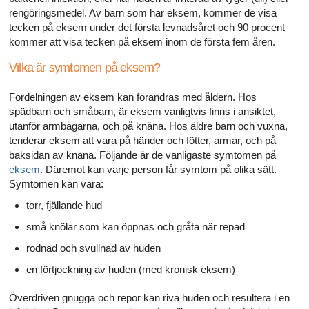
rengöringsmedel. Av barn som har eksem, kommer de visa
tecken på eksem under det första levnadsåret och 90 procent
kommer att visa tecken på eksem inom de första fem åren.
Vilka är symtomen på eksem?
Fördelningen av eksem kan förändras med åldern. Hos
spädbarn och småbarn, är eksem vanligtvis finns i ansiktet,
utanför armbågarna, och på knäna. Hos äldre barn och vuxna,
tenderar eksem att vara på händer och fötter, armar, och på
baksidan av knäna. Följande är de vanligaste symtomen på
eksem
. Däremot kan varje person får symtom på olika sätt.
Symtomen kan vara:
torr, fjällande hud
små knölar som kan öppnas och gråta när repad
rodnad och svullnad av huden
en förtjockning av huden (med kronisk eksem)
Överdriven gnugga och repor kan riva huden och resultera i en