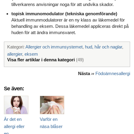
tillverkarens anvisningar noga för att undvika skador.
topisk immunomodulator (tekniska genomförande)
Aktuell immunmodulatorer är en ny klass av läkemedel för
behandling av eksem. Dessa läkemedel appliceras direkt på
huden för att ändra immunsvaret.
Kategori:
Allergier och immunsystemet
,
hud, hår och naglar
,
allergier
,
eksem
Visa fler artiklar i denna kategori
(49)
Nästa
››
Födoämnesallergi
Se även:
Är det en
Varför en
allergi eller
näsa blåser
en