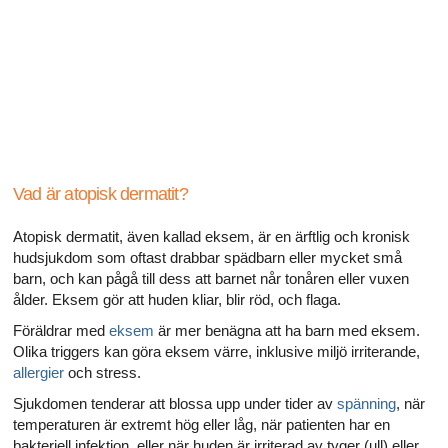
Alla artiklar om hur ditt hjärta påverkar din sexualitet
Alla artiklar om sexuell hälsa
Alla artiklar om diabetes och det endokrina systemet
Alla artiklar om diabetes och erektil dysfunktion
Alla artiklar om depression och erektil dysfunktion
Vad är atopisk dermatit?
Alla artiklar om lupus
Atopisk dermatit, även kallad eksem, är en ärftlig och kronisk
hudsjukdom som oftast drabbar spädbarn eller mycket små
barn, och kan pågå till dess att barnet når tonåren eller vuxen
ålder. Eksem gör att huden kliar, blir röd, och flaga.
Föräldrar med
eksem
är mer benägna att ha barn med eksem.
Olika triggers kan göra eksem värre, inklusive miljö irriterande,
allergier
och stress.
Sjukdomen tenderar att blossa upp under tider av
spänning
, när
temperaturen är extremt hög eller låg, när patienten har en
bakteriell infektion, eller när huden är irriterad av tyger (ull) eller