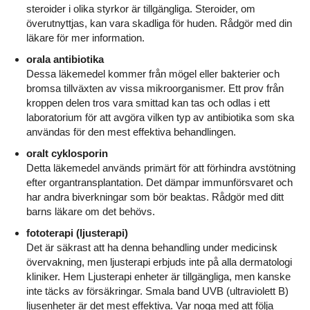
steroider i olika styrkor är tillgängliga. Steroider, om
överutnyttjas, kan vara skadliga för huden. Rådgör med din
läkare för mer information.
orala antibiotika
Dessa läkemedel kommer från mögel eller bakterier och
bromsa tillväxten av vissa mikroorganismer. Ett prov från
kroppen delen tros vara smittad kan tas och odlas i ett
laboratorium för att avgöra vilken typ av antibiotika som ska
användas för den mest effektiva behandlingen.
oralt cyklosporin
Detta läkemedel används primärt för att förhindra avstötning
efter organtransplantation. Det dämpar immunförsvaret och
har andra biverkningar som bör beaktas. Rådgör med ditt
barns läkare om det behövs.
fototerapi (ljusterapi)
Det är säkrast att ha denna behandling under medicinsk
övervakning, men ljusterapi erbjuds inte på alla dermatologi
kliniker. Hem Ljusterapi enheter är tillgängliga, men kanske
inte täcks av försäkringar. Smala band UVB (ultraviolett B)
ljusenheter är det mest effektiva. Var noga med att följa