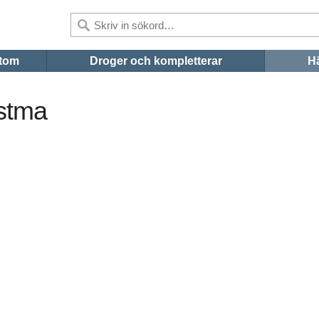
tom
Droger och kompletterar
Hä
astma