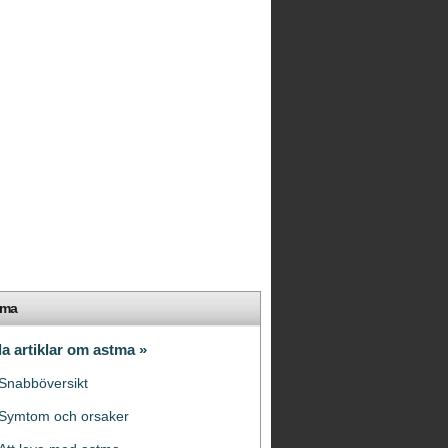
tma
la artiklar om astma »
Snabböversikt
Symtom och orsaker