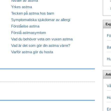
Nivåer av astma
Yrkes astma
Tecken på astma hos barn
Symptomatiska sjukdomar av allergi
Exp
Förståelse astma
Förstå astmasymtom
Fö
Vad du behöver veta om vuxen astma
Vad är det som gör din astma värre?
Ba
Varför astma gör du hosta
Hu
Art
Vå
Ho
En