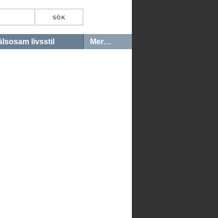
lsosam livsstil
Mer…