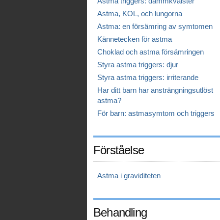
Astma triggers: dammkvalster
Astma, KOL, och lungorna
Astma: en försämring av symtomen
Kännetecken för astma
Choklad och astma försämringen
Styra astma triggers: djur
Styra astma triggers: irriterande
Har ditt barn har ansträngningsutlöst
astma?
För barn: astmasymtom och triggers
Förståelse
Astma i graviditeten
Behandling