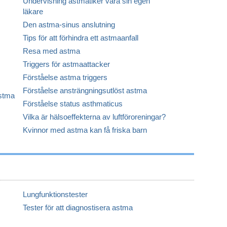
Undervisning astmatiker vara sin egen
läkare
Den astma-sinus anslutning
Tips för att förhindra ett astmaanfall
Resa med astma
Triggers för astmaattacker
Förståelse astma triggers
Förståelse ansträngningsutlöst astma
astma
Förståelse status asthmaticus
Vilka är hälsoeffekterna av luftföroreningar?
Kvinnor med astma kan få friska barn
Lungfunktionstester
Tester för att diagnostisera astma