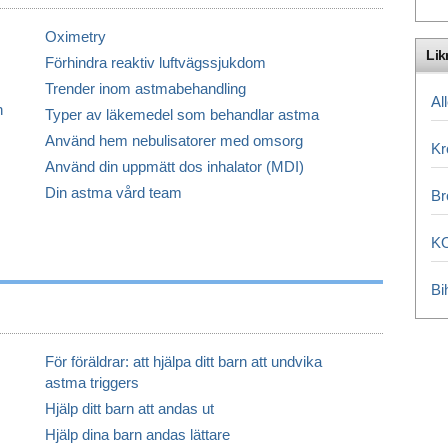
Oximetry
Lik
Förhindra reaktiv luftvägssjukdom
Trender inom astmabehandling
Al
n
Typer av läkemedel som behandlar astma
Använd hem nebulisatorer med omsorg
Kr
Använd din uppmätt dos inhalator (MDI)
Din astma vård team
Br
K
Bi
För föräldrar: att hjälpa ditt barn att undvika
astma triggers
Hjälp ditt barn att andas ut
Hjälp dina barn andas lättare