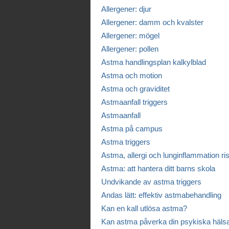
Allergener: djur
Allergener: damm och kvalster
Allergener: mögel
Allergener: pollen
Astma handlingsplan kalkylblad
Astma och motion
Astma och graviditet
Astmaanfall triggers
Astmaanfall
Astma på campus
Astma triggers
Astma, allergi och lunginflammation ri
Astma: att hantera ditt barns skola
Undvikande av astma triggers
Andas lätt: effektiv astmabehandling
Kan en kall utlösa astma?
Kan astma påverka din psykiska häls