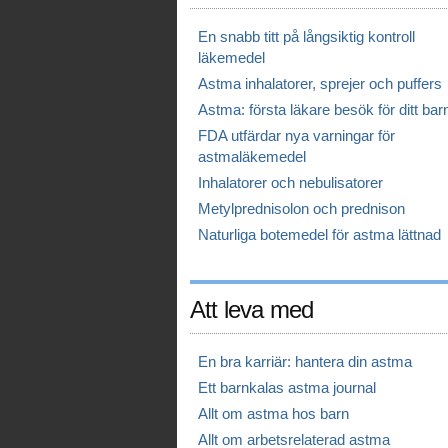
En snabb titt på långsiktig kontroll
läkemedel
Astma inhalatorer, sprejer och puffers
Astma: första läkare besök för ditt bar
FDA utfärdar nya varningar för
astmaläkemedel
Inhalatorer och nebulisatorer
Metylprednisolon och prednison
Naturliga botemedel för astma lättnad
Att leva med
En bra karriär: hantera din astma
Ett barnkalas astma journal
Allt om astma hos barn
Allt om arbetsrelaterad astma