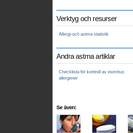
Verktyg och resurser
Allergi-och astma statistik
Andra astma artiklar
Checklista för kontroll av inomhus
allergener
Se även: