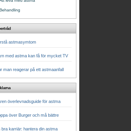
Att leva med astma
Behandling
ertråd
rstå astmasymtom
rn med astma kan få för mycket TV
r man reagerar på ett astmaanfall
iklarna
ren överlevnadsguide för astma
ppa över Burger och må bättre
 bra karriär: hantera din astma